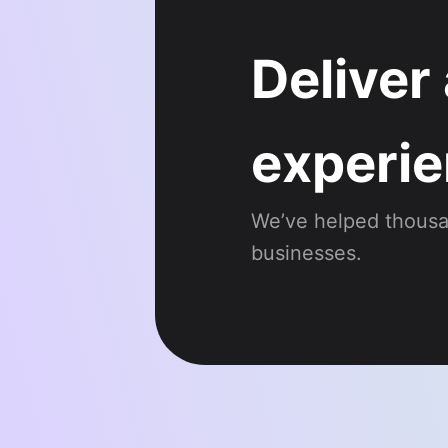
Deliver
experie
We’ve helped thousan
businesses.